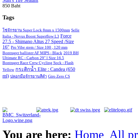
Stan's Tire Sealant
850 Baht
Tags
โซ่จักรยาน Super Lock 8mm x 1500mm
Selle
Force
Italia - Novus Boost Superflow L3
27.5 - Shimano Altus 27 Speed /Size
16"
Pro Vibe stem / Size 100 , 120 mm
Bontrager ballister AF MIPS - Black
2019 BH
Ultimate RC - Carbon 29" l Size 16.5
Bontrager Race Crew Cycling Sock - Flash
กระติกน้ำ Elite : Candea (650
Yellow
ml)
ปลอกมือจักรยานสีดำ
Giro Zero CS
You are here:
Home
All p