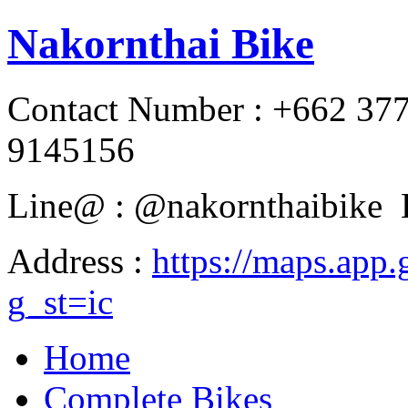
Nakornthai Bike
Contact Number : +662 37
9145156
Line@ : @nakornthaibike 
Address :
https://maps.a
g_st=ic
Home
Complete Bikes