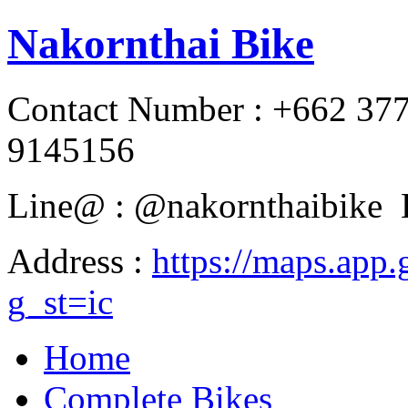
Nakornthai Bike
Contact Number : +662 37
9145156
Line@ : @nakornthaibike 
Address :
https://maps.a
g_st=ic
Home
Complete Bikes