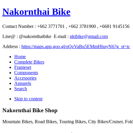
Nakornthai Bike
Contact Number : +662 3771701 , +662 3781900 , +6681 9145156
Line@ : @nakornthaibike E-mail :
nktbike@gmail.com
Address :
https://maps.app.goo.gl/oQzVaBu5EMmHhuyN6?g_st=ic
Home
Complete Bikes
Frameset
Components
Accessories
Apparels
Search
Skip to content
Nakornthai Bike Shop
Mountain Bikes, Road Bikes, Touring Bikes, City Bikes/Cruiser, Fo