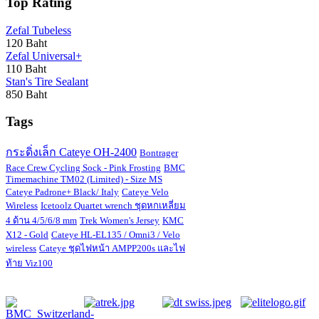
Top Rating
Zefal Tubeless
120 Baht
Zefal Universal+
110 Baht
Stan's Tire Sealant
850 Baht
Tags
กระดิ่งเล็ก Cateye OH-2400
Bontrager
Race Crew Cycling Sock - Pink Frosting
BMC
Timemachine TM02 (Limited) - Size MS
Cateye Padrone+ Black/ Italy
Cateye Velo
Wireless
Icetoolz Quartet wrench ชุดหกเหลี่ยม
4 ด้าน 4/5/6/8 mm
Trek Women's Jersey
KMC
X12 - Gold
Cateye HL-EL135 / Omni3 / Velo
wireless
Cateye ชุดไฟหน้า AMPP200s และไฟ
ท้าย Viz100