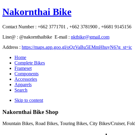
Nakornthai Bike
Contact Number : +662 3771701 , +662 3781900 , +6681 9145156
Line@ : @nakornthaibike E-mail :
nktbike@gmail.com
Address :
https://maps.app.goo.gl/oQzVaBu5EMmHhuyN6?g_st=ic
Home
Complete Bikes
Frameset
Components
Accessories
Apparels
Search
Skip to content
Nakornthai Bike Shop
Mountain Bikes, Road Bikes, Touring Bikes, City Bikes/Cruiser, Fo