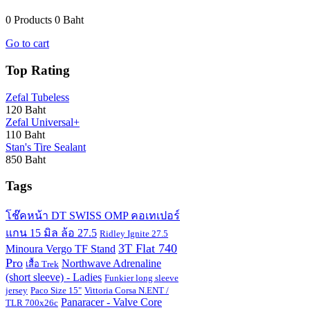
0 Products
0 Baht
Go to cart
Top Rating
Zefal Tubeless
120 Baht
Zefal Universal+
110 Baht
Stan's Tire Sealant
850 Baht
Tags
โช๊คหน้า DT SWISS OMP คอเทเปอร์
แกน 15 มิล ล้อ 27.5
Ridley Ignite 27.5
3T Flat 740
Minoura Vergo TF Stand
Pro
Northwave Adrenaline
เสื้อ Trek
(short sleeve) - Ladies
Funkier long sleeve
jersey
Paco Size 15"
Vittoria Corsa N.ENT /
Panaracer - Valve Core
TLR 700x26c