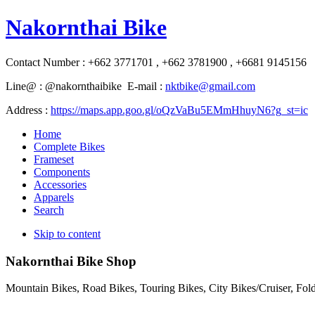
Nakornthai Bike
Contact Number : +662 3771701 , +662 3781900 , +6681 9145156
Line@ : @nakornthaibike E-mail :
nktbike@gmail.com
Address :
https://maps.app.goo.gl/oQzVaBu5EMmHhuyN6?g_st=ic
Home
Complete Bikes
Frameset
Components
Accessories
Apparels
Search
Skip to content
Nakornthai Bike Shop
Mountain Bikes, Road Bikes, Touring Bikes, City Bikes/Cruiser, Fo