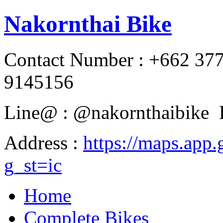
Nakornthai Bike
Contact Number : +662 37
9145156
Line@ : @nakornthaibike 
Address :
https://maps.a
g_st=ic
Home
Complete Bikes