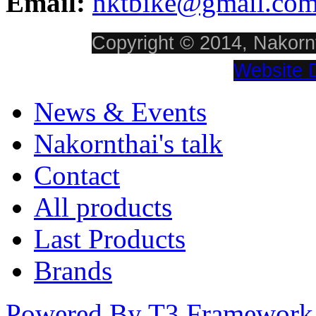
Email:
nktbike@gmail.co
Copyright © 2014, Nakornt
Website 
News & Events
Nakornthai's talk
Contact
All products
Last Products
Brands
Powered By T3 Framework