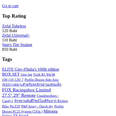
Go to cart
Top Rating
Zefal Tubeless
120 Baht
Zefal Universal+
110 Baht
Stan's Tire Sealant
850 Baht
Tags
ELITE Giro d'Italia's 100th edition
BOX SET
Giro Jag
Fizik R1 ขนาด
100,110,120/ 7
Profile Design Side Axis
(KXS1) เหมาะสำหรับรถจักรยานเฟรมเล็ก
FOX Racingshox Limited
27.5",29" Remote
Crankbrothers -
Candy1
จักรยานพับดีไซน์โมเดิร์นจาก Richter
Bike รุ่น Z20
P&P Jersey - Quick dry
Profile
Minoura
Design FC25 System (25Oz.)
Vergo TF Stand