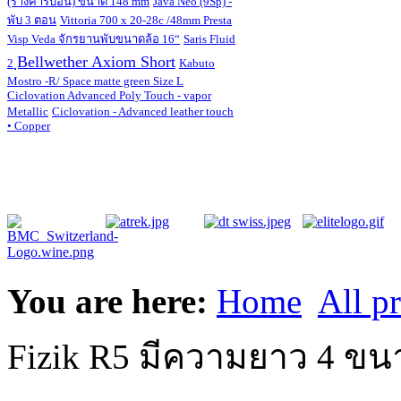
(รางคาร์บอน) ขนาด 148 mm
Java Neo (9Sp) -
พับ 3 ตอน
Vittoria 700 x 20-28c /48mm Presta
Visp Veda จักรยานพับขนาดล้อ 16“
Saris Fluid
ฺBellwether Axiom Short
2
Kabuto
Mostro -R/ Space matte green Size L
Ciclovation Advanced Poly Touch - vapor
Metallic
Ciclovation - Advanced leather touch
• Copper
You are here:
Home
All p
Fizik R5 มีความยาว 4 ขน