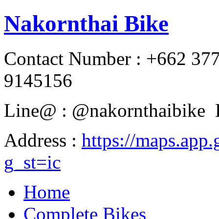
Nakornthai Bike
Contact Number : +662 37
9145156
Line@ : @nakornthaibike 
Address :
https://maps.a
g_st=ic
Home
Complete Bikes