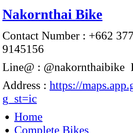
Nakornthai Bike
Contact Number : +662 37
9145156
Line@ : @nakornthaibike 
Address :
https://maps.a
g_st=ic
Home
Complete Bikes