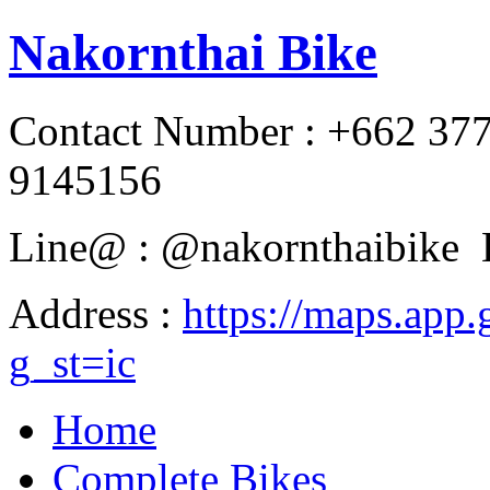
Nakornthai Bike
Contact Number : +662 37
9145156
Line@ : @nakornthaibike 
Address :
https://maps.a
g_st=ic
Home
Complete Bikes