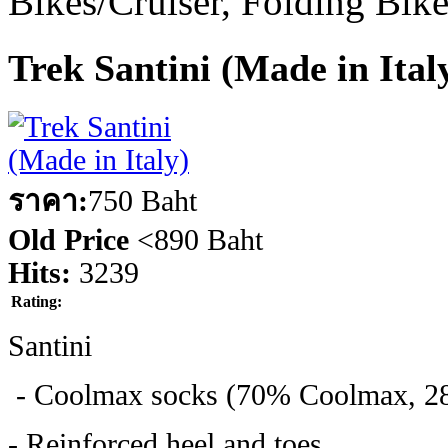
Bikes/Cruiser, Folding Bik
Trek Santini (Made in Ital
ราคา:
750 Baht
Old Price
<
890 Baht
Hits:
3239
Rating:
Santini
- Coolmax socks (70% Coolmax, 28
- Reinforced heel and toes