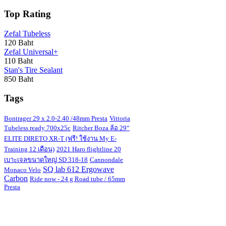
Top Rating
Zefal Tubeless
120 Baht
Zefal Universal+
110 Baht
Stan's Tire Sealant
850 Baht
Tags
Bontrager 29 x 2.0-2.40 /48mm Presta
Vittoria
Tubeless ready 700x25c
Ritcher Boza ล้อ 29“
ELITE DIRETO XR-T (ฟรี! ใช้งาน My E-
Training 12 เดือน)
2021 Haro flightline 20
เบาะเจลขนาดใหญ่ SD 318-18
Cannondale
SQ lab 612 Ergowave
Monaco Velo
Carbon
Ride now - 24 g Road tube / 65mm
Presta