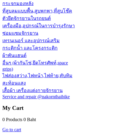
กระจกมองหลัง
ที่สูบลมแบบพื้น,สูบพกพา,ที่สูบโช๊ค
ตัวยึดจักรยานในรถยนต์
เครื่องมือ,อุปกรณ์ในการบำรุงรักษา
ซ่อมแซมจักรยาน
เทรนเนอร์ และอุปกรณ์เสริม
กระติกน้ำ และโครงกระติก
ผ้าพันแฮนด์
อื่นๆ (ผ้ากันโซ่,ยึดโทรศัพท์,space
grips)
ไฟส่องสว่าง,ไฟหน้า,ไฟท้าย,ทับทิม
สะท้อนแสง
เสื้อผ้า เครื่องแต่งกายจักรยาน
Service and repair @nakornthaibike
My Cart
0 Products
0 Baht
Go to cart