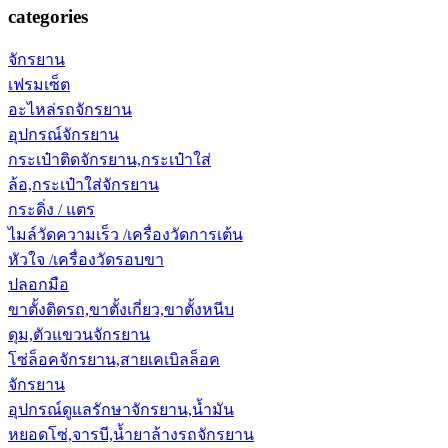
categories
จักรยาน
เฟรมเซ็ต
อะไหล่รถจักรยาน
อุปกรณ์จักรยาน
กระเป๋าติดจักรยาน,กระเป๋าใส่
ล้อ,กระเป๋าใส่จักรยาน
กระดิ่ง / แตร
ไมล์วัดความเร็ว /เครื่องวัดการเต้น
หัวใจ /เครื่องวัดรอบขา
ปลอกมือ
ขาตั้งติดรถ,ขาตั้งเกี่ยว,ขาตั้งหนีบ
ดุม,ตัวแขวนจักรยาน
โซ่ล็อคจักรยาน,สายเคเบิลล็อค
จักรยาน
อุปกรณ์ดูแลรักษาจักรยาน,น้ำมัน
หยอดโซ่,จารบี,น้ำยาล้างรถจักรยาน