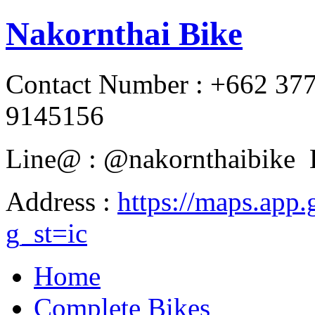
Nakornthai Bike
Contact Number : +662 37
9145156
Line@ : @nakornthaibike 
Address :
https://maps.a
g_st=ic
Home
Complete Bikes