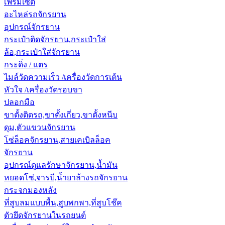
เฟรมเซ็ต
อะไหล่รถจักรยาน
อุปกรณ์จักรยาน
กระเป๋าติดจักรยาน,กระเป๋าใส่
ล้อ,กระเป๋าใส่จักรยาน
กระดิ่ง / แตร
ไมล์วัดความเร็ว /เครื่องวัดการเต้น
หัวใจ /เครื่องวัดรอบขา
ปลอกมือ
ขาตั้งติดรถ,ขาตั้งเกี่ยว,ขาตั้งหนีบ
ดุม,ตัวแขวนจักรยาน
โซ่ล็อคจักรยาน,สายเคเบิลล็อค
จักรยาน
อุปกรณ์ดูแลรักษาจักรยาน,น้ำมัน
หยอดโซ่,จารบี,น้ำยาล้างรถจักรยาน
กระจกมองหลัง
ที่สูบลมแบบพื้น,สูบพกพา,ที่สูบโช๊ค
ตัวยึดจักรยานในรถยนต์