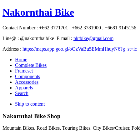
Nakornthai Bike
Contact Number : +662 3771701 , +662 3781900 , +6681 9145156
Line@ : @nakornthaibike E-mail :
nktbike@gmail.com
Address :
https://maps.app.goo.gl/oQzVaBu5EMmHhuyN6?g_st=ic
Home
Complete Bikes
Frameset
Components
Accessories
Apparels
Search
Skip to content
Nakornthai Bike Shop
Mountain Bikes, Road Bikes, Touring Bikes, City Bikes/Cruiser, Fo