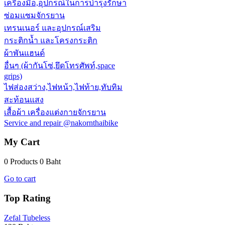
เครื่องมือ,อุปกรณ์ในการบำรุงรักษา
ซ่อมแซมจักรยาน
เทรนเนอร์ และอุปกรณ์เสริม
กระติกน้ำ และโครงกระติก
ผ้าพันแฮนด์
อื่นๆ (ผ้ากันโซ่,ยึดโทรศัพท์,space
grips)
ไฟส่องสว่าง,ไฟหน้า,ไฟท้าย,ทับทิม
สะท้อนแสง
เสื้อผ้า เครื่องแต่งกายจักรยาน
Service and repair @nakornthaibike
My Cart
0 Products
0 Baht
Go to cart
Top Rating
Zefal Tubeless