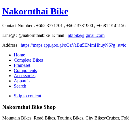
Nakornthai Bike
Contact Number : +662 3771701 , +662 3781900 , +6681 9145156
Line@ : @nakornthaibike E-mail :
nktbike@gmail.com
Address :
https://maps.app.goo.gl/oQzVaBu5EMmHhuyN6?g_st=ic
Home
Complete Bikes
Frameset
Components
Accessories
Apparels
Search
Skip to content
Nakornthai Bike Shop
Mountain Bikes, Road Bikes, Touring Bikes, City Bikes/Cruiser, Fo