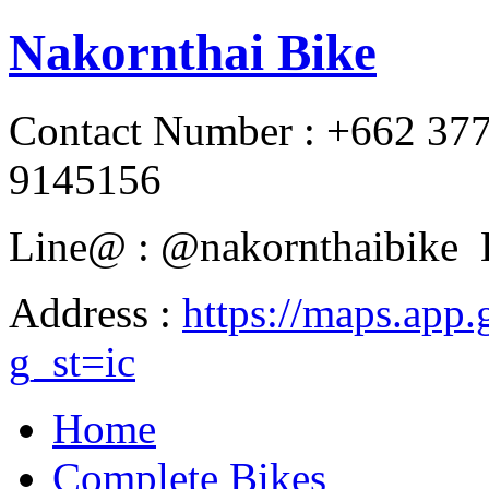
Nakornthai Bike
Contact Number : +662 37
9145156
Line@ : @nakornthaibike 
Address :
https://maps.a
g_st=ic
Home
Complete Bikes