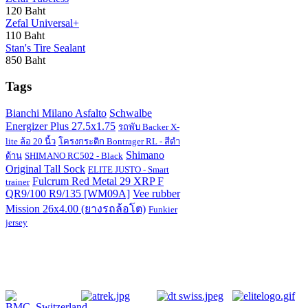
120 Baht
Zefal Universal+
110 Baht
Stan's Tire Sealant
850 Baht
Tags
Bianchi Milano Asfalto
Schwalbe
Energizer Plus 27.5x1.75
รถพับ Backer X-
lite ล้อ 20 นิ้ว
โครงกระติก Bontrager RL - สีดำ
Shimano
ด้าน
SHIMANO RC502 - Black
Original Tall Sock
ELITE JUSTO - Smart
Fulcrum Red Metal 29 XRP F
trainer
QR9/100 R9/135 [WM09A]
Vee rubber
Mission 26x4.00 (ยางรถล้อโต)
Funkier
jersey