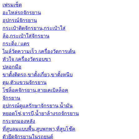
เฟรมเซ็ต
อะไหล่รถจักรยาน
อุปกรณ์จักรยาน
กระเป๋าติดจักรยาน,กระเป๋าใส่
ล้อ,กระเป๋าใส่จักรยาน
กระดิ่ง / แตร
ไมล์วัดความเร็ว /เครื่องวัดการเต้น
หัวใจ /เครื่องวัดรอบขา
ปลอกมือ
ขาตั้งติดรถ,ขาตั้งเกี่ยว,ขาตั้งหนีบ
ดุม,ตัวแขวนจักรยาน
โซ่ล็อคจักรยาน,สายเคเบิลล็อค
จักรยาน
อุปกรณ์ดูแลรักษาจักรยาน,น้ำมัน
หยอดโซ่,จารบี,น้ำยาล้างรถจักรยาน
กระจกมองหลัง
ที่สูบลมแบบพื้น,สูบพกพา,ที่สูบโช๊ค
ตัวยึดจักรยานในรถยนต์