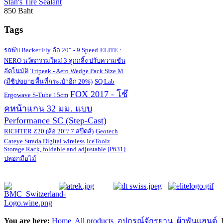
Stan's Tire Sealant
850 Baht
Tags
รถพับ Backer Fly ล้อ 20“ - 9 Speed
ELITE :
NERO นวัตกรรมใหม่ 3 ลูกกลิ้ง ปรับความชัน
อัตโนมัติ
Tripeak - Aero Wedge Pack Size M
(มีซิปขยายพื้นที่กระเป๋าอีก 20%)
SQ Lab
FOX 2017 - โช๊
Ergowave S-Tube 15cm
คหน้าแกน 32 มม. แบบ
Performance SC (Step-Cast)
RICHTER Z20 (ล้อ 20“/ 7 สปีดส์)
Geotech
Cateye Strada Digital wireless
IceToolz
Storage Rack, foldable and adjustable [P631]
ปลอกมือไม้
You are here:
Home
All products
อุปกรณ์จักรยาน
ผ้าพันแฮนด์
B