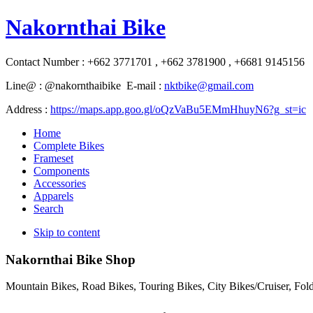
Nakornthai Bike
Contact Number : +662 3771701 , +662 3781900 , +6681 9145156
Line@ : @nakornthaibike E-mail :
nktbike@gmail.com
Address :
https://maps.app.goo.gl/oQzVaBu5EMmHhuyN6?g_st=ic
Home
Complete Bikes
Frameset
Components
Accessories
Apparels
Search
Skip to content
Nakornthai Bike Shop
Mountain Bikes, Road Bikes, Touring Bikes, City Bikes/Cruiser, Fo