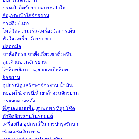
กระเป๋าติดจักรยาน,กระเป๋าใส่
ล้อ,กระเป๋าใส่จักรยาน
กระดิ่ง / แตร
ไมล์วัดความเร็ว /เครื่องวัดการเต้น
หัวใจ /เครื่องวัดรอบขา
ปลอกมือ
ขาตั้งติดรถ,ขาตั้งเกี่ยว,ขาตั้งหนีบ
ดุม,ตัวแขวนจักรยาน
โซ่ล็อคจักรยาน,สายเคเบิลล็อค
จักรยาน
อุปกรณ์ดูแลรักษาจักรยาน,น้ำมัน
หยอดโซ่,จารบี,น้ำยาล้างรถจักรยาน
กระจกมองหลัง
ที่สูบลมแบบพื้น,สูบพกพา,ที่สูบโช๊ค
ตัวยึดจักรยานในรถยนต์
เครื่องมือ,อุปกรณ์ในการบำรุงรักษา
ซ่อมแซมจักรยาน